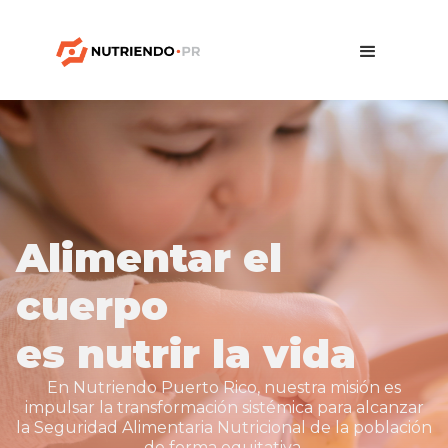
Alimentar el
cuerpo
es nutrir la vida
En Nutriendo Puerto Rico, nuestra misión es
impulsar la transformación sistémica para alcanzar
la Seguridad Alimentaria Nutricional de la población
de forma equitativa.